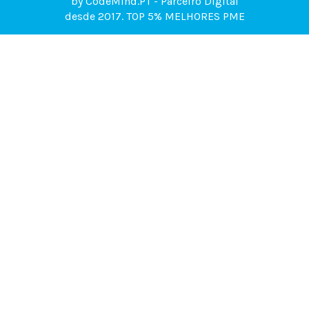
by
CodeMind.PT
- Parceiro Digital
desde 2017. TOP 5% MELHORES PME