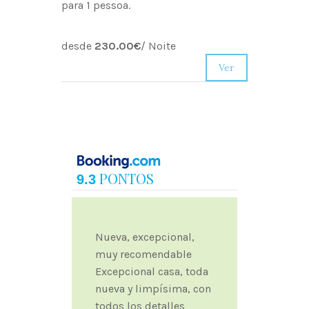
para 1 pessoa.
desde
230.00€
/
Noite
Ver
PONTOS
9.3
Nueva, excepcional,
muy recomendable
Excepcional casa, toda
nueva y limpísima, con
todos los detalles