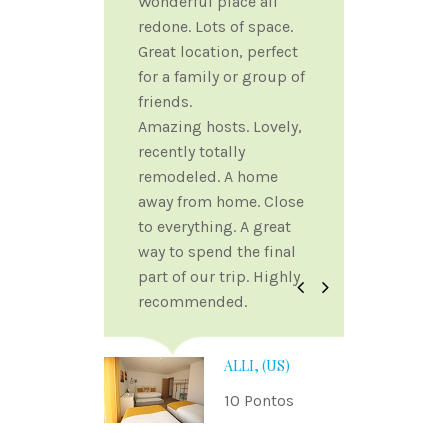
Wonderful place all
redone. Lots of space.
Great location, perfect
for a family or group of
friends.
Amazing hosts. Lovely,
recently totally
remodeled. A home
away from home. Close
to everything. A great
way to spend the final
part of our trip. Highly
Anterior
Seguinte
recommended.
ALLI, (US)
10 Pontos